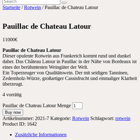
Startseite
/
Rotwein
/ Pauillac de Chateau Latour
Pauillac de Chateau Latour
110
00
€
Pauillac de Chateau Latour
Dieser opulente Rotwein aus Frankreich kommt rund und dunkel
daher. Das Château Latour in Pauillac in der Nähe von Bordeaux ist
eines der berühmtesten Weingüter der Welt.
Ein Toperzeuger von Qualitätswein. Der mit seidigen Tanninen,
Zedernholz-Würze, großartiger Cassisfrucht und einmaliger Klarheit
überzeugt.
4 vorrätig
Pauillac de Chateau Latour Menge
Buy now
Artikelnummer:
2021-7
Kategorie:
Rotwein
Schlagwort:
rotwein
Product ID:
1642
Zusätzliche Informationen