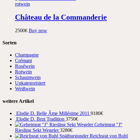
rotwein
Château de la Commanderie
25
00
€
Buy now
Sorten
Champagne
Crémant
Roséwein
Rotwein
Schaumwein
Unkategorisiert
Weißwein
weitere Artikel
Elodie D. Belle Âme Millésime 2011
91
80
€
Elodie D. Brut Tradition
37
50
€
Geheimrat "J"
Riesling Sekt Wegeler
32
80
€
Reichsrat von Buhl