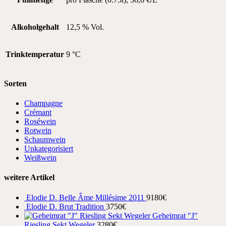
Alkoholgehalt
12,5 % Vol.
Trinktemperatur
9 °C
Sorten
Champagne
Crémant
Roséwein
Rotwein
Schaumwein
Unkategorisiert
Weißwein
weitere Artikel
Elodie D. Belle Âme Millésime 2011
91
80
€
Elodie D. Brut Tradition
37
50
€
Geheimrat "J"
Riesling Sekt Wegeler
32
80
€