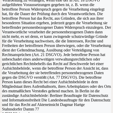
Verarbeitung zu verlangen, wenn eine der in Art. 18 DSGVO
aufgeführten Voraussetzungen gegeben ist, z. B. wenn die
betroffene Person Widerspruch gegen die Verarbeitung eingelegt
hat, für die Dauer der Prüfung durch den Verantwortlichen. Die
betroffene Person hat das Recht, aus Gründen, die sich aus ihrer
besonderen Situation ergeben, jederzeit gegen die Verarbeitung sie
betreffender personenbezogener Daten Widerspruch einzulegen. Der
Verantwortliche verarbeitet die personenbezogenen Daten dann
nicht mehr, es sei denn, er kann zwingende schutzwürdige Gründe
für die Verarbeitung nachweisen, die die Interessen, Rechte und
Freiheiten der betroffenen Person überwiegen, oder die Verarbeitung
dient der Geltendmachung, Ausübung oder Verteidigung von
Rechtsansprüchen (Art. 21 DSGVO). Jede betroffene Person hat
unbeschadet eines anderweitigen verwaltungsrechtlichen oder
gerichtlichen Rechtsbehelfs das Recht auf Beschwerde bei einer
Aufsichtsbehörde, wenn die betroffene Person der Ansicht ist, dass
die Verarbeitung der sie betreffenden personenbezogenen Daten
gegen die DSGVO verstößt (Art. 77 DSGVO). Die betroffene
Person kann dieses Recht bei einer Aufsichtsbehörde in dem
Mitgliedstaat ihres Aufenthaltsorts, ihres Arbeitsplatzes oder des Orts
des mutmaßlichen Verstoßes geltend machen. In Berlin ist die
zuständige Aufsichtsbehörde: Berliner Beauftragte für Datenschutz
und Informationsfreiheit Die Landesbeauftragte für den Datenschutz
und für das Recht auf Akteneinsicht Dagmar Hartge
Stahnsdorfer Damm 77