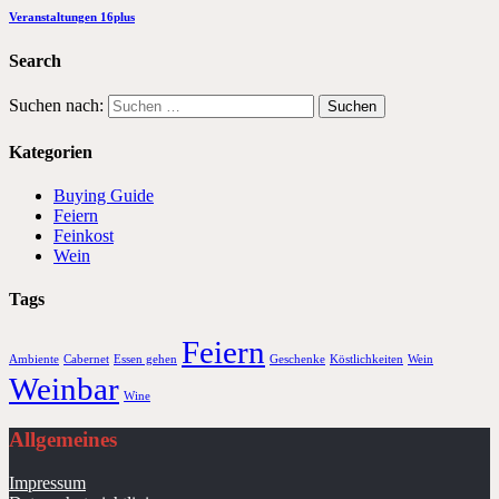
Veranstaltungen 16plus
Search
Suchen nach:
Kategorien
Buying Guide
Feiern
Feinkost
Wein
Tags
Feiern
Ambiente
Cabernet
Essen gehen
Geschenke
Köstlichkeiten
Wein
Weinbar
Wine
Allgemeines
Impressum